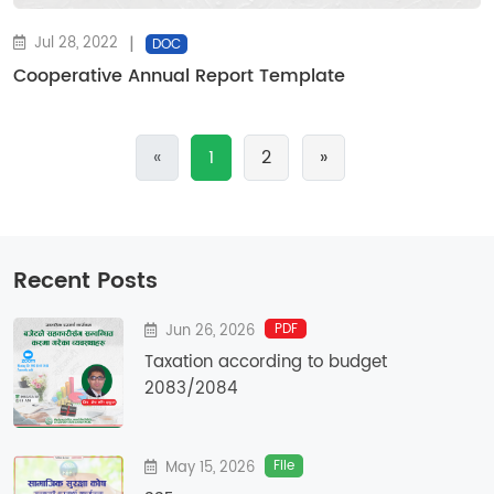
|
Jul 28, 2022
DOC
Cooperative Annual Report Template
Previous
Next
«
1
2
»
Recent Posts
PDF
Jun 26, 2026
Taxation according to budget
2083/2084
File
May 15, 2026